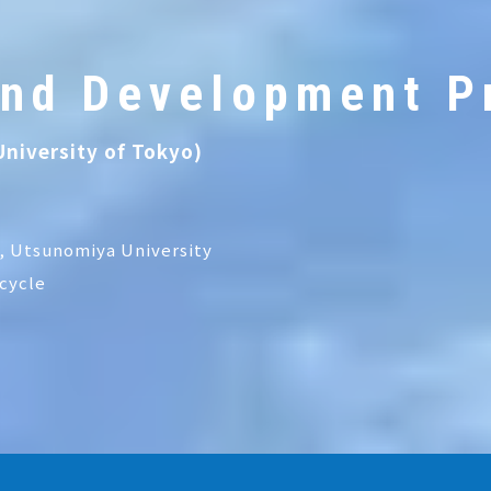
and Development P
niversity of Tokyo)
y, Utsunomiya University
cycle