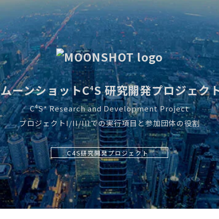
ムーンショットC
S 研究開発プロジェク
4
4
C
S* Research and Development Project
プロジェクトI/II/IIIでの実行項目と参加団体の役割
C4S研究開発プロジェクト