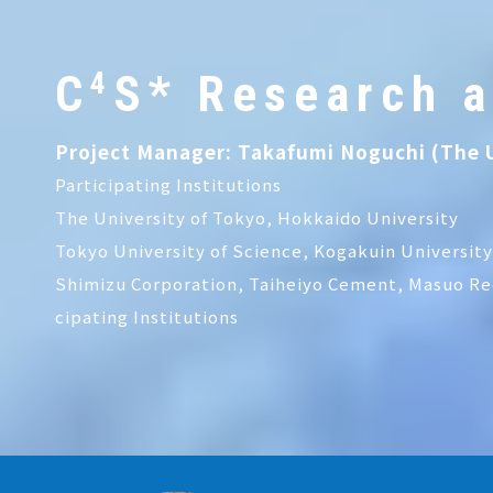
C
4
S* Research 
Project Manager: Takafumi Noguchi (The U
Participating Institutions
The University of Tokyo, Hokkaido University
Tokyo University of Science, Kogakuin Universit
Shimizu Corporation, Taiheiyo Cement, Masuo Re
cipating Institutions