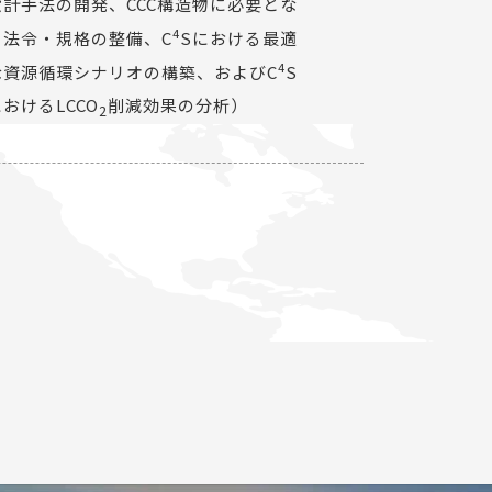
設計手法の開発、CCC構造物に必要とな
4
る法令・規格の整備、C
Sにおける最適
4
な資源循環シナリオの構築、およびC
S
おけるLCCO
削減効果の分析）
2