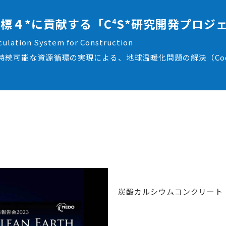
標４*に貢献する「C
S*研究開発プロジ
4
culation System for Construction
続可能な資源循環の実現による、地球温暖化問題の解決（Cool 
炭酸カルシウムコンクリート（